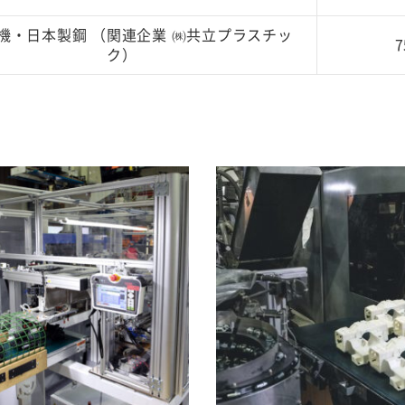
機・日本製鋼 （関連企業 ㈱共立プラスチッ
7
ク）