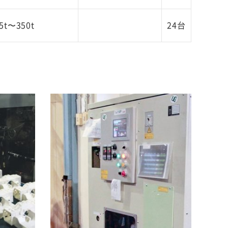
5t〜350t
24台