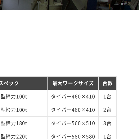
スペック
最大ワークサイズ
台数
型締力100t
タイバー460×410
1台
型締力100t
タイバー460×410
2台
型締力180t
タイバー560×510
3台
型締力220t
タイバー580×580
1台