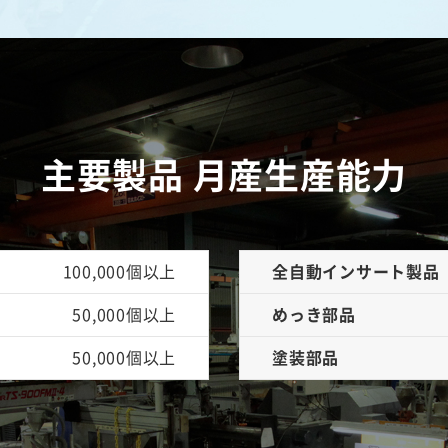
主要製品 月産生産能力
100,000個以上
全自動インサート製品
50,000個以上
めっき部品
50,000個以上
塗装部品